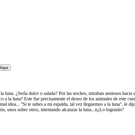
Mapa
luna. ¿Sería dulce o salada? Por las noches, miraban ansiosos hacia el c
 a la luna? Este fue precisamente el deseo de los animales de este cue
ial idea... ''Si te subes a mi espalda, tal vez lleguemos a la luna'', le d
 ratón, unos sobre otros, intentando alcanzar la luna...n¿Lo lograrán?