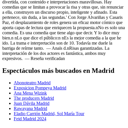
divertida, con contenido e interpretaciones maravillosas. Hay
comedias que se limitan a provocar la risa y otras que, sin renunciar
a ella, construyen un discurso propio, inteligente y afinado. Esta
pertenece, sin duda, a las segundas.' Con Jorge Alvariñas y Casaris
Paz, el desplazamiento de roles genera un eficaz motor cómico que
aporta capas de lectura que enriquecen la propuesta.nNo es solo una
comedia. Es una comedia que tiene algo que decir. Y lo dice muy
bien.n nLo que dice el público:n nEs la mejor comedia a la que he
ido. La trama e interpretación son de 10. Todavía me duele la
barriga de reírme tanto. — Anaïs d.nRisas garantizadas. La
interpretación de los dos actores es fantástica, ambos muy
expresivos. — Reseña verificadan
Espectáculos más buscados en Madrid
Abonoteatro Madrid
Exposicion Pompeya Madrid
Ana Mena Wizink
The producers Madrid
Juan Dávila Madrid
Rawayana Madrid
Eladio Carrión Madrid, Sol María Tour
Feid Madrid 2024