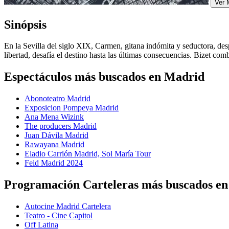
Ver 
Sinópsis
En la Sevilla del siglo XIX, Carmen, gitana indómita y seductora, desp
libertad, desafía el destino hasta las últimas consecuencias. Bizet com
Espectáculos más buscados en Madrid
Abonoteatro Madrid
Exposicion Pompeya Madrid
Ana Mena Wizink
The producers Madrid
Juan Dávila Madrid
Rawayana Madrid
Eladio Carrión Madrid, Sol María Tour
Feid Madrid 2024
Programación Carteleras más buscados e
Autocine Madrid Cartelera
Teatro - Cine Capitol
Off Latina