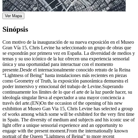
Ver Mapa
Sinópsis
Con motivo de la inauguración de su nueva exposición en el Museo
Gran Vía 15, Chris Levine ha seleccionado un grupo de obras que
se expondrán por primera vez en España. La diversidad de medios y
temas y su uso icónico de la luz ofrecen una experiencia sensorial
única y una oportunidad para interactuar con el momento
presente.Desde el internacionalmente conocido retrato de la Reina
“Lightness of Being” hasta instalaciones más recientes en piezas
como Geometry of Truth, la exposición panorámica demuestra el
poder inmersivo y emocional del trabajo de Levine.Superando
continuamente los límites de lo que el arte de la luz puede hacer, su
ideología singular lleva al espectador a una mayor conciencia a
través del arte.(EN)On the occasion of the opening of his new
exhibition at Museo Gan Via 15, Chris Levine has selected a group
of works among which some will be exhibited for the very first time
in Spain. The diversity of medium and subjects and his iconic use of
light offer a unique sensorial experience and an opportunity to
engage with the present moment.From the internationally known
portrait of the Queen ”Lightness of Being” to more recent