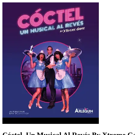
Cóctel, Un Musical Al Revés By Xtreme 