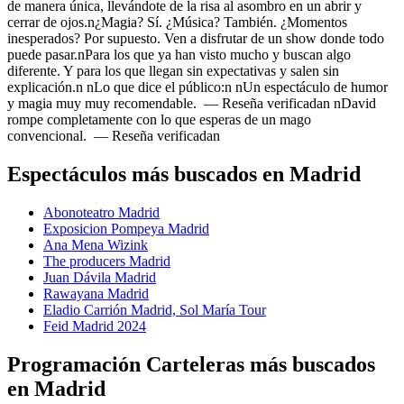
de manera única, llevándote de la risa al asombro en un abrir y
cerrar de ojos.n¿Magia? Sí. ¿Música? También. ¿Momentos
inesperados? Por supuesto. Ven a disfrutar de un show donde todo
puede pasar.nPara los que ya han visto mucho y buscan algo
diferente. Y para los que llegan sin expectativas y salen sin
explicación.n nLo que dice el público:n nUn espectáculo de humor
y magia muy muy recomendable. — Reseña verificadan nDavid
rompe completamente con lo que esperas de un mago
convencional. — Reseña verificadan
Espectáculos más buscados en Madrid
Abonoteatro Madrid
Exposicion Pompeya Madrid
Ana Mena Wizink
The producers Madrid
Juan Dávila Madrid
Rawayana Madrid
Eladio Carrión Madrid, Sol María Tour
Feid Madrid 2024
Programación Carteleras más buscados
en Madrid