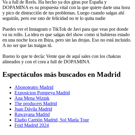
Va a full de Reels. Ha hecho ya dos giras por España y
DOPAMINA es su propuesta vital con la que quiere darte una hora
y pico de distracción de tus problemas. Luego cuando salgas ahí
seguirán, pero ese rato de felicidad no te lo quita nadie
Puedes ver el Instagram o TikTok de Javi para que veas por donde
va su rollo. La idea es que salgas del show como si hubieras estado
en una noche loca en Ibiza, pero sin las drojas. Eso no está incluido.
A no ser que las traigas tú.
Bueno lo que te decía: Vente que de aquí sales con los chakras
alineados y con el cora a full de DOPAMINA
Espectáculos más buscados en Madrid
Abonoteatro Madrid
Exposicion Pompeya Madrid
Ana Mena Wizink
The producers Madrid
Juan Dávila Madrid
Rawayana Madrid
Eladio Carrión Madrid, Sol María Tour
Feid Madrid 2024