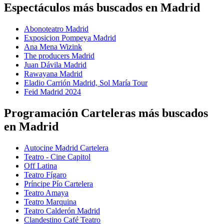
Espectáculos más buscados en Madrid
Abonoteatro Madrid
Exposicion Pompeya Madrid
Ana Mena Wizink
The producers Madrid
Juan Dávila Madrid
Rawayana Madrid
Eladio Carrión Madrid, Sol María Tour
Feid Madrid 2024
Programación Carteleras más buscados
en Madrid
Autocine Madrid Cartelera
Teatro - Cine Capitol
Off Latina
Teatro Fígaro
Príncipe Pío Cartelera
Teatro Amaya
Teatro Marquina
Teatro Calderón Madrid
Clandestino Café Teatro