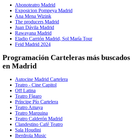
Abonoteatro Madrid
Exposicion Pompeya Madrid
Ana Mena Wizink
The producers Madrid
Juan Dávila Madrid
Rawayana Madrid
Eladio Carrión Madrid, Sol María Tour
Feid Madrid 2024
Programación Carteleras más buscados
en Madrid
Autocine Madrid Cartelera
Teatro - Cine Capitol
Off Latina
Teatro Fígaro
Príncipe Pío Cartelera
Teatro Amaya
Teatro Marquina
Teatro Calderón Madrid
Clandestino Café Teatro
Sala Houdini
Iberdrola Music