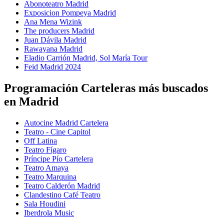
Abonoteatro Madrid
Exposicion Pompeya Madrid
Ana Mena Wizink
The producers Madrid
Juan Dávila Madrid
Rawayana Madrid
Eladio Carrión Madrid, Sol María Tour
Feid Madrid 2024
Programación Carteleras más buscados
en Madrid
Autocine Madrid Cartelera
Teatro - Cine Capitol
Off Latina
Teatro Fígaro
Príncipe Pío Cartelera
Teatro Amaya
Teatro Marquina
Teatro Calderón Madrid
Clandestino Café Teatro
Sala Houdini
Iberdrola Music