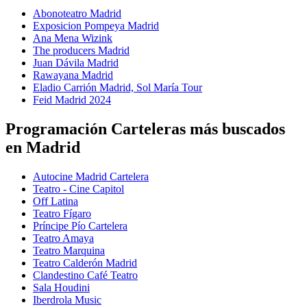
Abonoteatro Madrid
Exposicion Pompeya Madrid
Ana Mena Wizink
The producers Madrid
Juan Dávila Madrid
Rawayana Madrid
Eladio Carrión Madrid, Sol María Tour
Feid Madrid 2024
Programación Carteleras más buscados
en Madrid
Autocine Madrid Cartelera
Teatro - Cine Capitol
Off Latina
Teatro Fígaro
Príncipe Pío Cartelera
Teatro Amaya
Teatro Marquina
Teatro Calderón Madrid
Clandestino Café Teatro
Sala Houdini
Iberdrola Music