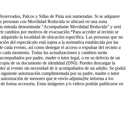
Reservados, Palcos y Sillas de Pista son numeradas. Si se adquiere
Las personas con Movilidad Reducida se ubicará en una zona
r la entrada denominada “Acompañante Movilidad Reducida” y será
ir cambios por motivos de evacuación.*Para acceder al recinto se
a adquirido la localidad de ubicación específica. Las personas que no
ón del espectáculo está sujeta a la normativa establecida por las
de cada evento, así como denegar el acceso o expulsar del recinto a
 en cada momento. Todas las actualizaciones y cambios serán
compañados por padre, madre o tutor legal, o en su defecto de un
tocopia de su documento de identidad (DNI). Puedes descargar la
der al evento sin necesidad de ir acompañados de un adulto. Se podrá
la siguiente autorización cumplimentada por su padre, madre o tutor
 autorización de menores que te envío adjunta)Se informa a los
o de forma accesoria. Estas imágenes y/o videos podrán publicarse en