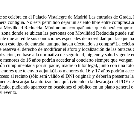
 se celebra en el Palacio Vistalegre de Madrid.Las entradas de Grada, 
era contigua. No está permitido dejar un asiento libre entre compras.
as para Movilidad Reducida. Máximo un acompañante, que deberá compra
a zona donde se ubican las personas con Movilidad Reducida puede sufr
iente que acredite sus condiciones especiales de movilidad por las que h
con este tipo de entrada, aunque hayan efectuado su compra*La celebraci
reserva el derecho de modificar el aforo y localización de las butacas 
anización, en base a la normativa de seguridad, higiene y salud vigente
 menores de 16 años podrán acceder al concierto siempre que vengan a
ción cumplimentada por su padre, madre o tutor legal, junto con una fo
 menores que te envío adjunta)Los menores de 16 y 17 años podrán acce
acceso al recinto (sólo será válido el DNI original) y deberán presentar 
uedes descargar la autorización aquí. (vinculo a la descarga del PDF de
ectáculo, pudiendo aparecer en ocasiones el público en un plano general 
l evento.