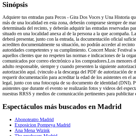
Sinópsis
Adquiere tus entradas para Pecos - Gira Dos Voces y Una Historia que
más de una localidad en esta zona, deberán comprarse siempre de man
determinada del recinto, y deberán adquirir las entradas reservad
situado en una localidad anexa al de la persona a la que acompaña. L
deberá presentar, junto con la entrada, la documentación oficial sufic
acrediten documentalmente su situación, no podrán acceder al recinto 
autoridades competentes y su cumplimiento. Concert Music Festival se 
aquellos clientes que no respeten las normas e indicaciones de la org
comunicados por correo electrónico a los compradores.Los menores de
adulto responsable, siempre y cuando presenten la siguiente autoriza
autorización aquí. (vinculo a la descarga del PDF de autorización de
requerir documentación para acreditar la edad de los asistentes en el 
legal, junto con una fotocopia de su documento de identidad (DNI). P
asistentes que durante el evento se realizarán fotos y videos del esp
nuestras RRSS y medios de comunicación pertinentes para publicitar e
Espectáculos más buscados en Madrid
Abonoteatro Madrid
Exposicion Pompeya Madrid
Ana Mena Wizink
The producers Madrid