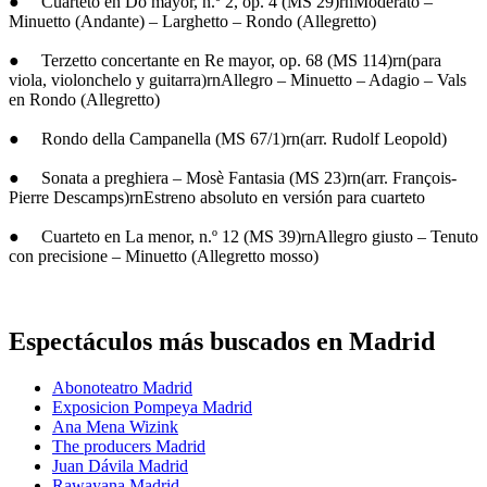
● Cuarteto en Do mayor, n.º 2, op. 4 (MS 29)rnModerato –
Minuetto (Andante) – Larghetto – Rondo (Allegretto)
● Terzetto concertante en Re mayor, op. 68 (MS 114)rn(para
viola, violonchelo y guitarra)rnAllegro – Minuetto – Adagio – Vals
en Rondo (Allegretto)
● Rondo della Campanella (MS 67/1)rn(arr. Rudolf Leopold)
● Sonata a preghiera – Mosè Fantasia (MS 23)rn(arr. François-
Pierre Descamps)rnEstreno absoluto en versión para cuarteto
● Cuarteto en La menor, n.º 12 (MS 39)rnAllegro giusto – Tenuto
con precisione – Minuetto (Allegretto mosso)
Espectáculos más buscados en Madrid
Abonoteatro Madrid
Exposicion Pompeya Madrid
Ana Mena Wizink
The producers Madrid
Juan Dávila Madrid
Rawayana Madrid