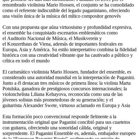
renombrado violinista Mario Hossen, el conjunto se ha consolidado
como el referente indiscutible del legado paganiniano, ofreciendo
una visión única de la música del mítico compositor genovés
Con una propuesta que aúna virtuosismo y profundidad expresiva,
el ensemble ha conquistado escenarios emblemáticos como
el Auditorio Nacional de Música, el Musikverein y
el Konzerthaus de Viena, además de importantes festivales en
Europa, Asia y América. Su estilo interpretativo combina la fidelidad
histórica con una creatividad vibrante que ha cautivado a público y
crítica en todo el mundo
El carismático violinista Mario Hossen, fundador del ensemble, es
considerado una autoridad mundial en la interpretación de Paganini.
Junto a él destacan tres músicos de primera línea: la violista Marta
Potulska, ganadora de prestigiosos concursos internacionales; la
violonchelista Liliana Kehayova, reconocida como una de las
jóvenes solistas más prometedoras de su generación; y el
guitarrista Alexander Swete, virtuoso aclamado en Europa y Asia
Esta formación poco convencional responde fielmente a la
instrumentación original que Paganini concibió para sus cuartetos
con guitarra, ofreciendo una sonoridad cálida, original y
sorprendente. El Paganini Ensemble es, además, embajador europeo
de la “European Paganini Route”, reafirmando su misión de