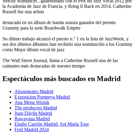
Strictly Romancin’, galardonado con el Prix du Jazz Vocal 2012 por
la Academia de Jazz de Francia, y Bring It Back en 2014. Catherine
Russell fue una artista
destacada en un álbum de banda sonora ganador del premio
Grammy para la serie Boardwalk Empire
Su último trabajo alcanzó el puesto n.° 1 en la lista de JazzWeek, y
sus dos últimos álbumes han recibido una nominación a los Grammy
como Mejor álbum vocal de jazz
The Wall Street Journal, llama a Catherine Russell una de las
cantantes más destacadas de nuestro tiempo
Espectáculos más buscados en Madrid
Abonoteatro Madrid
Exposicion Pompeya Madrid
Ana Mena Wizink
The producers Madrid
Juan Dávila Madrid
Rawayana Madrid
Eladio Carrión Madrid, Sol María Tour
Feid Madrid 2024