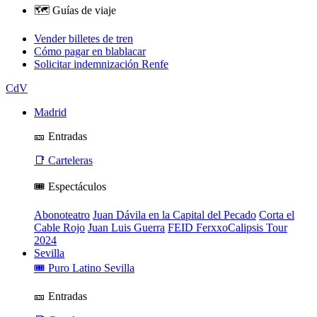
🗺️ Guías de viaje
Vender billetes de tren
Cómo pagar en blablacar
Solicitar indemnización Renfe
CdV
Madrid
🎫 Entradas
📑 Carteleras
🎟️ Espectáculos
Abonoteatro
Juan Dávila en la Capital del Pecado
Corta el
Cable Rojo
Juan Luis Guerra
FEID FerxxoCalipsis Tour
2024
Sevilla
🎟️ Puro Latino Sevilla
🎫 Entradas