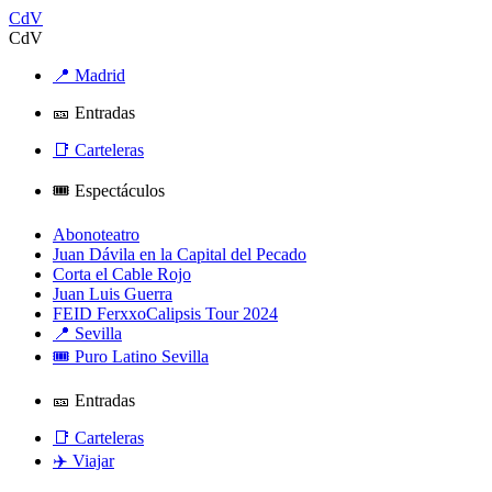
CdV
CdV
📍 Madrid
🎫 Entradas
📑 Carteleras
🎟️ Espectáculos
Abonoteatro
Juan Dávila en la Capital del Pecado
Corta el Cable Rojo
Juan Luis Guerra
FEID FerxxoCalipsis Tour 2024
📍 Sevilla
🎟️ Puro Latino Sevilla
🎫 Entradas
📑 Carteleras
✈️ Viajar