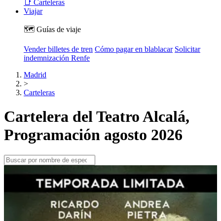
📑 Carteleras
Viajar
🗺️ Guías de viaje
Vender billetes de tren
Cómo pagar en blablacar
Solicitar
indemnización Renfe
Madrid
>
Carteleras
Cartelera del Teatro Alcalá,
Programación agosto 2026