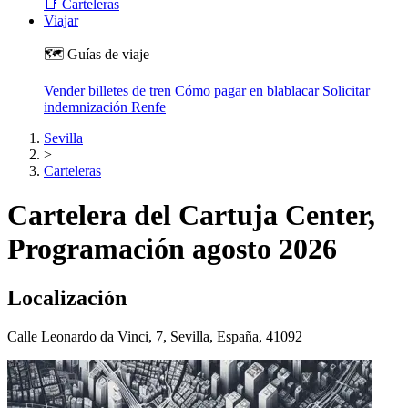
📑 Carteleras
Viajar
🗺️ Guías de viaje
Vender billetes de tren
Cómo pagar en blablacar
Solicitar
indemnización Renfe
Sevilla
>
Carteleras
Cartelera del Cartuja Center,
Programación agosto 2026
Localización
Calle Leonardo da Vinci, 7, Sevilla, España, 41092