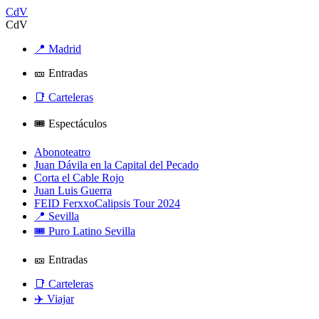
CdV
CdV
📍 Madrid
🎫 Entradas
📑 Carteleras
🎟️ Espectáculos
Abonoteatro
Juan Dávila en la Capital del Pecado
Corta el Cable Rojo
Juan Luis Guerra
FEID FerxxoCalipsis Tour 2024
📍 Sevilla
🎟️ Puro Latino Sevilla
🎫 Entradas
📑 Carteleras
✈️ Viajar