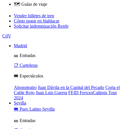
🗺️ Guías de viaje
Vender billetes de tren
Cómo pagar en blablacar
Solicitar indemnización Renfe
CdV
Madrid
🎫 Entradas
📑 Carteleras
🎟️ Espectáculos
Abonoteatro
Juan Dávila en la Capital del Pecado
Corta el
Cable Rojo
Juan Luis Guerra
FEID FerxxoCalipsis Tour
2024
Sevilla
🎟️ Puro Latino Sevilla
🎫 Entradas