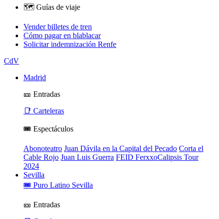
🗺️ Guías de viaje
Vender billetes de tren
Cómo pagar en blablacar
Solicitar indemnización Renfe
CdV
Madrid
🎫 Entradas
📑 Carteleras
🎟️ Espectáculos
Abonoteatro
Juan Dávila en la Capital del Pecado
Corta el
Cable Rojo
Juan Luis Guerra
FEID FerxxoCalipsis Tour
2024
Sevilla
🎟️ Puro Latino Sevilla
🎫 Entradas