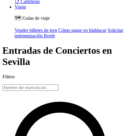
📑 Carteleras
Viajar
🗺️ Guías de viaje
Vender billetes de tren
Cómo pagar en blablacar
Solicitar
indemnización Renfe
Entradas de Conciertos en
Sevilla
Filtros