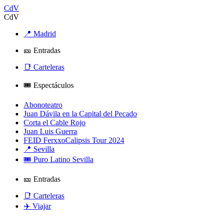
CdV
CdV
📍 Madrid
🎫 Entradas
📑 Carteleras
🎟️ Espectáculos
Abonoteatro
Juan Dávila en la Capital del Pecado
Corta el Cable Rojo
Juan Luis Guerra
FEID FerxxoCalipsis Tour 2024
📍 Sevilla
🎟️ Puro Latino Sevilla
🎫 Entradas
📑 Carteleras
✈️ Viajar