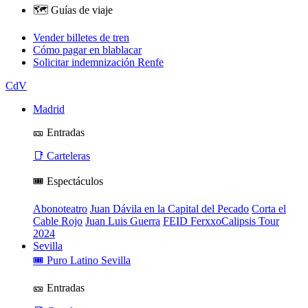
🗺️ Guías de viaje
Vender billetes de tren
Cómo pagar en blablacar
Solicitar indemnización Renfe
CdV
Madrid
🎫 Entradas
📑 Carteleras
🎟️ Espectáculos
Abonoteatro
Juan Dávila en la Capital del Pecado
Corta el
Cable Rojo
Juan Luis Guerra
FEID FerxxoCalipsis Tour
2024
Sevilla
🎟️ Puro Latino Sevilla
🎫 Entradas