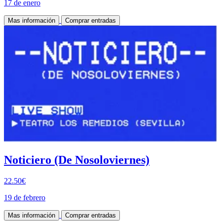
17 de enero
Mas información
Comprar entradas
Noticiero (De Nosoloviernes)
22.50€
19 de febrero
Mas información
Comprar entradas