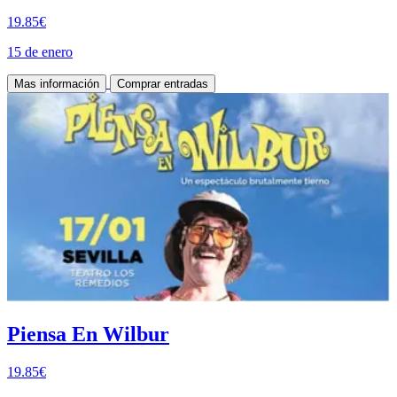
19.85€
15 de enero
Mas información
Comprar entradas
Piensa En Wilbur
19.85€