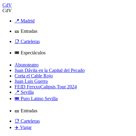
CdV
CdV
📍 Madrid
🎫 Entradas
📑 Carteleras
🎟️ Espectáculos
Abonoteatro
Juan Dávila en la Capital del Pecado
Corta el Cable Rojo
Juan Luis Guerra
FEID FerxxoCalipsis Tour 2024
📍 Sevilla
🎟️ Puro Latino Sevilla
🎫 Entradas
📑 Carteleras
✈️ Viajar