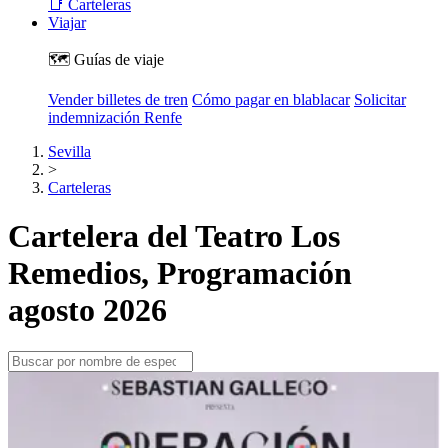
📑 Carteleras
Viajar
🗺️ Guías de viaje
Vender billetes de tren
Cómo pagar en blablacar
Solicitar
indemnización Renfe
Sevilla
>
Carteleras
Cartelera del Teatro Los
Remedios, Programación
agosto 2026