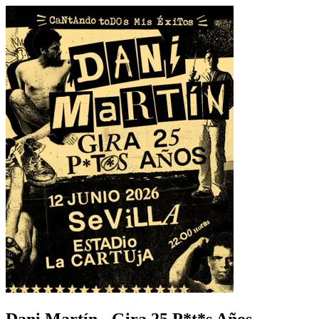
Dani Martín - Gira 25 P*t*s Años