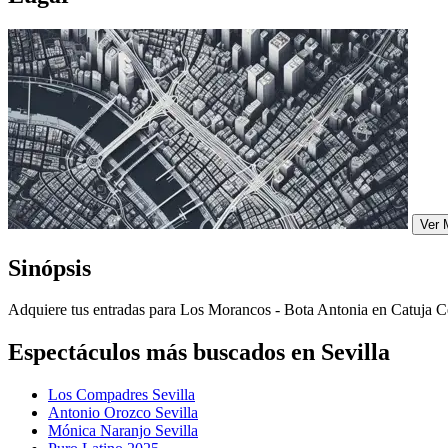
Ver 
Sinópsis
Adquiere tus entradas para Los Morancos - Bota Antonia en Catuja Ce
Espectáculos más buscados en Sevilla
Los Compadres Sevilla
Antonio Orozco Sevilla
Mónica Naranjo Sevilla