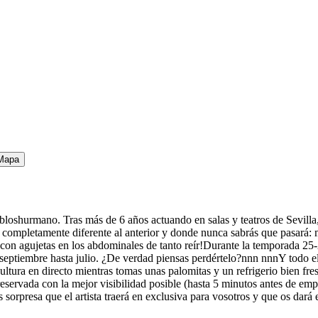
Mapa
abloshurmano. Tras más de 6 años actuando en salas y teatros de Sevilla
s completamente diferente al anterior y donde nunca sabrás que pasará: 
s con agujetas en los abdominales de tanto reír!Durante la temporada 25
 septiembre hasta julio. ¿De verdad piensas perdértelo?nnn nnnY todo e
 cultura en directo mientras tomas unas palomitas y un refrigerio bien f
eservada con la mejor visibilidad posible (hasta 5 minutos antes de emp
s sorpresa que el artista traerá en exclusiva para vosotros y que os dará