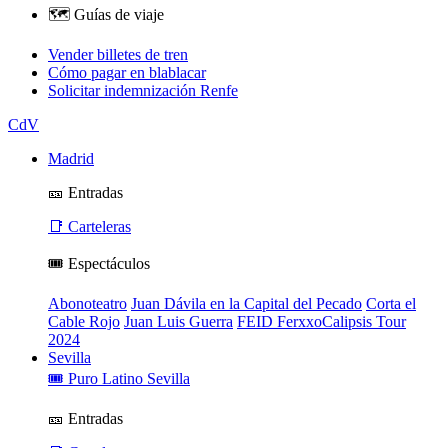
🗺️ Guías de viaje
Vender billetes de tren
Cómo pagar en blablacar
Solicitar indemnización Renfe
CdV
Madrid
🎫 Entradas
📑 Carteleras
🎟️ Espectáculos
Abonoteatro
Juan Dávila en la Capital del Pecado
Corta el
Cable Rojo
Juan Luis Guerra
FEID FerxxoCalipsis Tour
2024
Sevilla
🎟️ Puro Latino Sevilla
🎫 Entradas