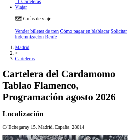
📑 Carteleras
Viajar
🗺️ Guías de viaje
Vender billetes de tren
Cómo pagar en blablacar
Solicitar
indemnización Renfe
Madrid
>
Carteleras
Cartelera del Cardamomo
Tablao Flamenco,
Programación agosto 2026
Localización
C/ Echegaray 15, Madrid, España, 28014