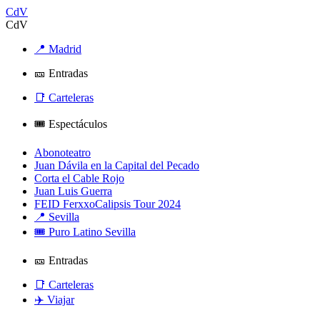
CdV
CdV
📍 Madrid
🎫 Entradas
📑 Carteleras
🎟️ Espectáculos
Abonoteatro
Juan Dávila en la Capital del Pecado
Corta el Cable Rojo
Juan Luis Guerra
FEID FerxxoCalipsis Tour 2024
📍 Sevilla
🎟️ Puro Latino Sevilla
🎫 Entradas
📑 Carteleras
✈️ Viajar