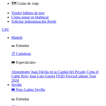
🗺️ Guías de viaje
Vender billetes de tren
Cómo pagar en blablacar
Solicitar indemnización Renfe
CdV
Madrid
🎫 Entradas
📑 Carteleras
🎟️ Espectáculos
Abonoteatro
Juan Dávila en la Capital del Pecado
Corta el
Cable Rojo
Juan Luis Guerra
FEID FerxxoCalipsis Tour
2024
Sevilla
🎟️ Puro Latino Sevilla
🎫 Entradas