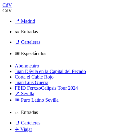
CdV
CdV
📍 Madrid
🎫 Entradas
📑 Carteleras
🎟️ Espectáculos
Abonoteatro
Juan Dávila en la Capital del Pecado
Corta el Cable Rojo
Juan Luis Guerra
FEID FerxxoCalipsis Tour 2024
📍 Sevilla
🎟️ Puro Latino Sevilla
🎫 Entradas
📑 Carteleras
✈️ Viajar