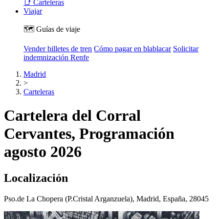
📑 Carteleras
Viajar
🗺️ Guías de viaje
Vender billetes de tren
Cómo pagar en blablacar
Solicitar
indemnización Renfe
Madrid
>
Carteleras
Cartelera del Corral
Cervantes, Programación
agosto 2026
Localización
Pso.de La Chopera (P.Cristal Arganzuela), Madrid, España, 28045