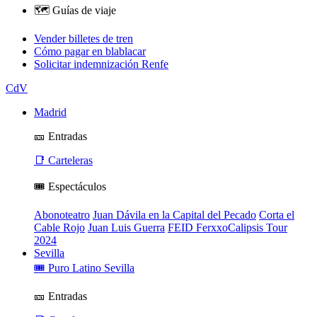
🗺️ Guías de viaje
Vender billetes de tren
Cómo pagar en blablacar
Solicitar indemnización Renfe
CdV
Madrid
🎫 Entradas
📑 Carteleras
🎟️ Espectáculos
Abonoteatro
Juan Dávila en la Capital del Pecado
Corta el
Cable Rojo
Juan Luis Guerra
FEID FerxxoCalipsis Tour
2024
Sevilla
🎟️ Puro Latino Sevilla
🎫 Entradas