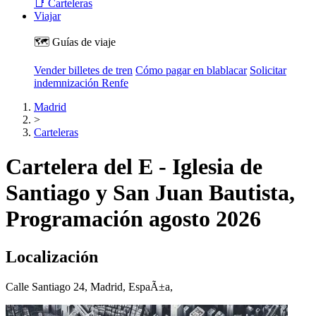
📑 Carteleras
Viajar
🗺️ Guías de viaje
Vender billetes de tren
Cómo pagar en blablacar
Solicitar
indemnización Renfe
Madrid
>
Carteleras
Cartelera del E - Iglesia de
Santiago y San Juan Bautista,
Programación agosto 2026
Localización
Calle Santiago 24, Madrid, EspaÃ±a,