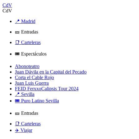
CdV
CdV
📍 Madrid
🎫 Entradas
📑 Carteleras
🎟️ Espectáculos
Abonoteatro
Juan Dávila en la Capital del Pecado
Corta el Cable Rojo
Juan Luis Guerra
FEID FerxxoCalipsis Tour 2024
📍 Sevilla
🎟️ Puro Latino Sevilla
🎫 Entradas
📑 Carteleras
✈️ Viajar