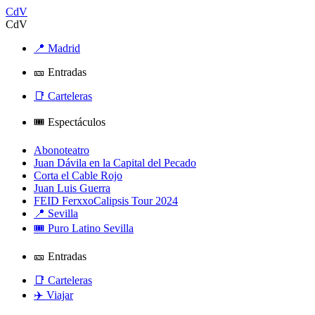
CdV
CdV
📍 Madrid
🎫 Entradas
📑 Carteleras
🎟️ Espectáculos
Abonoteatro
Juan Dávila en la Capital del Pecado
Corta el Cable Rojo
Juan Luis Guerra
FEID FerxxoCalipsis Tour 2024
📍 Sevilla
🎟️ Puro Latino Sevilla
🎫 Entradas
📑 Carteleras
✈️ Viajar