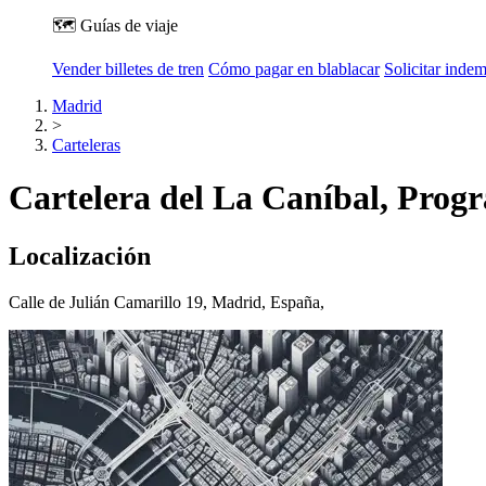
🗺️ Guías de viaje
Vender billetes de tren
Cómo pagar en blablacar
Solicitar inde
Madrid
>
Carteleras
Cartelera del La Caníbal, Prog
Localización
Calle de Julián Camarillo 19, Madrid, España,