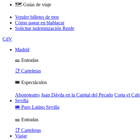
🗺️ Guías de viaje
Vender billetes de tren
Cómo pagar en blablacar
Solicitar indemnización Renfe
CdV
Madrid
🎫 Entradas
📑 Carteleras
🎟️ Espectáculos
Abonoteatro
Juan Dávila en la Capital del Pecado
Corta el Cab
Sevilla
🎟️ Puro Latino Sevilla
🎫 Entradas
📑 Carteleras
Viajar