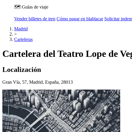
🗺️ Guías de viaje
Vender billetes de tren
Cómo pagar en blablacar
Solicitar inde
Madrid
>
Carteleras
Cartelera del Teatro Lope de V
Localización
Gran Vía, 57, Madrid, España, 28013