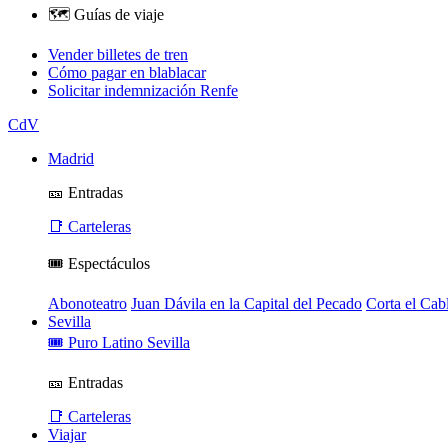
🗺️ Guías de viaje
Vender billetes de tren
Cómo pagar en blablacar
Solicitar indemnización Renfe
CdV
Madrid
🎫 Entradas
📑 Carteleras
🎟️ Espectáculos
Abonoteatro
Juan Dávila en la Capital del Pecado
Corta el Cab
Sevilla
🎟️ Puro Latino Sevilla
🎫 Entradas
📑 Carteleras
Viajar