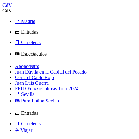
CdV
CdV
📍 Madrid
🎫 Entradas
📑 Carteleras
🎟️ Espectáculos
Abonoteatro
Juan Dávila en la Capital del Pecado
Corta el Cable Rojo
Juan Luis Guerra
FEID FerxxoCalipsis Tour 2024
📍 Sevilla
🎟️ Puro Latino Sevilla
🎫 Entradas
📑 Carteleras
✈️ Viajar