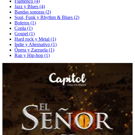
Flamenco (4)
Jazz y Blues (4)
Bandas sonoras (2)
Soul, Funk y Rhythm & Blues (2)
Boleros (1)
Copla (1)
Gospel (1)
Hard rock y Metal (1)
Indie y Alternativo (1)
Ópera y Zarzuela (1)
Rap y Hip-hop (1)