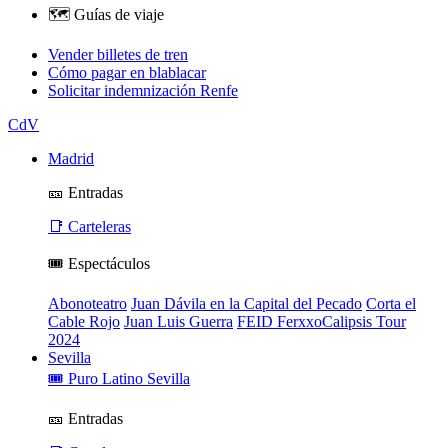
🗺️ Guías de viaje
Vender billetes de tren
Cómo pagar en blablacar
Solicitar indemnización Renfe
CdV
Madrid
🎫 Entradas
📑 Carteleras
🎟️ Espectáculos
Abonoteatro
Juan Dávila en la Capital del Pecado
Corta el
Cable Rojo
Juan Luis Guerra
FEID FerxxoCalipsis Tour
2024
Sevilla
🎟️ Puro Latino Sevilla
🎫 Entradas