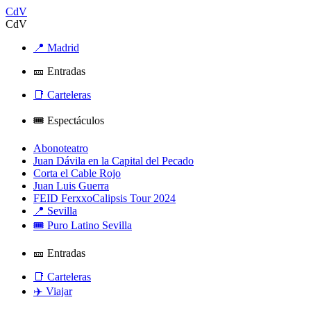
CdV
CdV
📍 Madrid
🎫 Entradas
📑 Carteleras
🎟️ Espectáculos
Abonoteatro
Juan Dávila en la Capital del Pecado
Corta el Cable Rojo
Juan Luis Guerra
FEID FerxxoCalipsis Tour 2024
📍 Sevilla
🎟️ Puro Latino Sevilla
🎫 Entradas
📑 Carteleras
✈️ Viajar