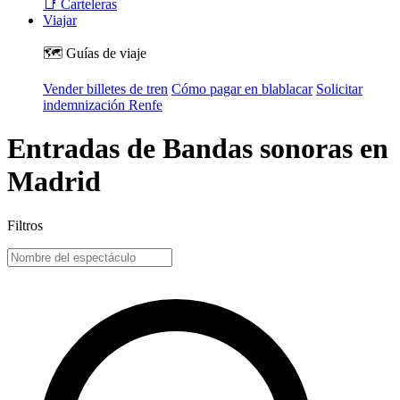
📑 Carteleras
Viajar
🗺️ Guías de viaje
Vender billetes de tren
Cómo pagar en blablacar
Solicitar
indemnización Renfe
Entradas de Bandas sonoras en
Madrid
Filtros