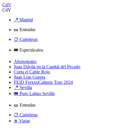
CdV
CdV
📍 Madrid
🎫 Entradas
📑 Carteleras
🎟️ Espectáculos
Abonoteatro
Juan Dávila en la Capital del Pecado
Corta el Cable Rojo
Juan Luis Guerra
FEID FerxxoCalipsis Tour 2024
📍 Sevilla
🎟️ Puro Latino Sevilla
🎫 Entradas
📑 Carteleras
✈️ Viajar