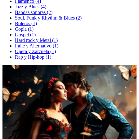
Flamenco (4)
Jazz y Blues (4)
Bandas sonoras (2)
Soul, Funk y Rhythm & Blues (2)
Boleros (1)
Copla (1)
Gospel (1)
Hard rock y Metal (1)
Indie y Alternativo (1)
Ópera y Zarzuela (1)
Rap y Hip-hop (1)