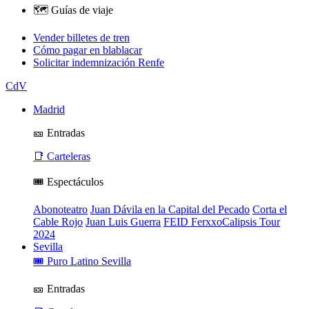
🗺️ Guías de viaje
Vender billetes de tren
Cómo pagar en blablacar
Solicitar indemnización Renfe
CdV
Madrid
🎫 Entradas
📑 Carteleras
🎟️ Espectáculos
Abonoteatro
Juan Dávila en la Capital del Pecado
Corta el
Cable Rojo
Juan Luis Guerra
FEID FerxxoCalipsis Tour
2024
Sevilla
🎟️ Puro Latino Sevilla
🎫 Entradas