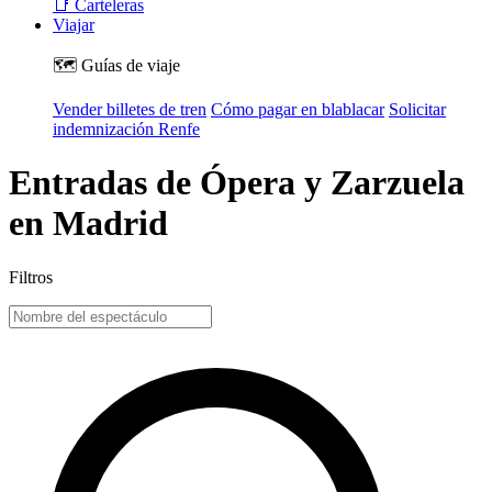
📑 Carteleras
Viajar
🗺️ Guías de viaje
Vender billetes de tren
Cómo pagar en blablacar
Solicitar
indemnización Renfe
Entradas de Ópera y Zarzuela
en Madrid
Filtros