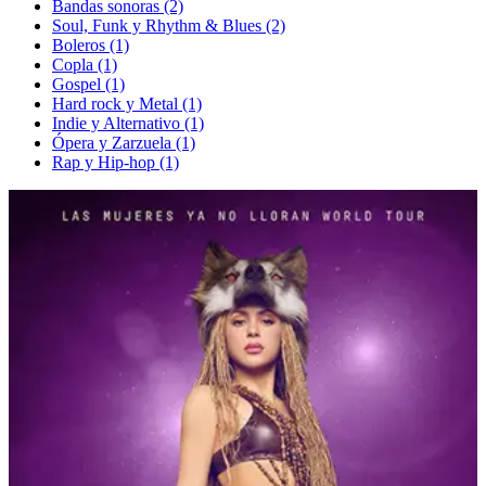
Bandas sonoras (2)
Soul, Funk y Rhythm & Blues (2)
Boleros (1)
Copla (1)
Gospel (1)
Hard rock y Metal (1)
Indie y Alternativo (1)
Ópera y Zarzuela (1)
Rap y Hip-hop (1)