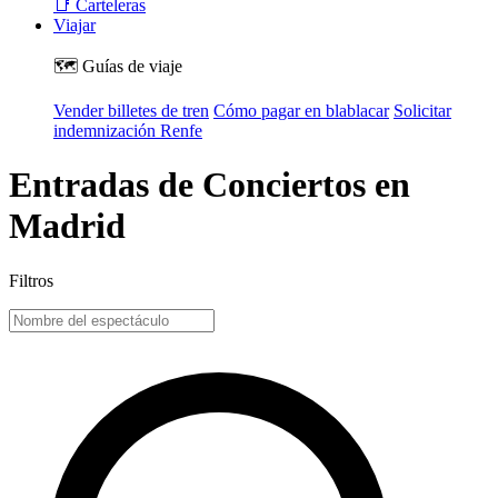
📑 Carteleras
Viajar
🗺️ Guías de viaje
Vender billetes de tren
Cómo pagar en blablacar
Solicitar
indemnización Renfe
Entradas de Conciertos en
Madrid
Filtros