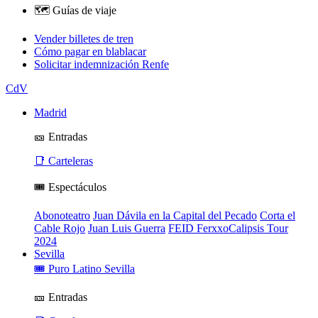
🗺️ Guías de viaje
Vender billetes de tren
Cómo pagar en blablacar
Solicitar indemnización Renfe
CdV
Madrid
🎫 Entradas
📑 Carteleras
🎟️ Espectáculos
Abonoteatro
Juan Dávila en la Capital del Pecado
Corta el
Cable Rojo
Juan Luis Guerra
FEID FerxxoCalipsis Tour
2024
Sevilla
🎟️ Puro Latino Sevilla
🎫 Entradas