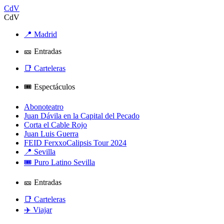
CdV
CdV
📍 Madrid
🎫 Entradas
📑 Carteleras
🎟️ Espectáculos
Abonoteatro
Juan Dávila en la Capital del Pecado
Corta el Cable Rojo
Juan Luis Guerra
FEID FerxxoCalipsis Tour 2024
📍 Sevilla
🎟️ Puro Latino Sevilla
🎫 Entradas
📑 Carteleras
✈️ Viajar