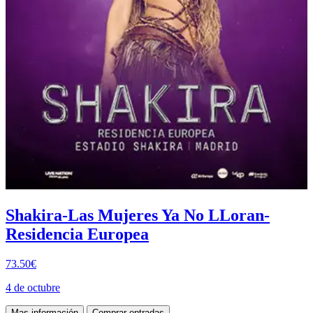
Shakira-Las Mujeres Ya No LLoran-
Residencia Europea
73.50€
4 de octubre
Mas información
Comprar entradas